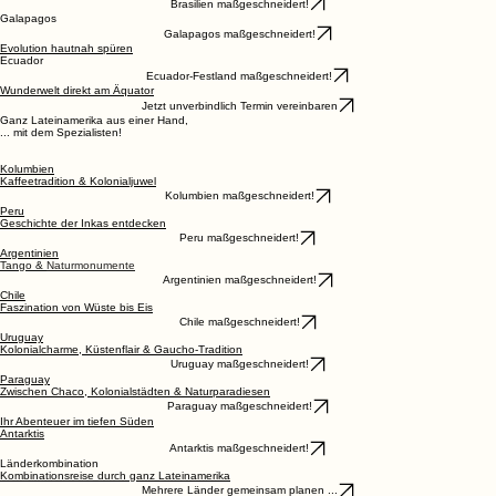
Brasilien maßgeschneidert!
Galapagos
Galapagos maßgeschneidert!
Evolution hautnah spüren
Ecuador
Ecuador-Festland maßgeschneidert!
Wunderwelt direkt am Äquator
Jetzt unverbindlich Termin vereinbaren
Ganz Lateinamerika aus einer Hand,
... mit dem Spezialisten!
Kolumbien
Kaffeetradition & Kolonialjuwel
Kolumbien maßgeschneidert!
Peru
Geschichte der Inkas entdecken
Peru maßgeschneidert!
Argentinien
Tango &
Naturmonumente
Argentinien maßgeschneidert!
Chile
Faszination von Wüste bis Eis
Chile maßgeschneidert!
Uruguay
Kolonialcharme, Küstenflair & Gaucho-Tradition
Uruguay maßgeschneidert!
Paraguay
Zwischen Chaco, Kolonialstädten & Naturparadiesen
Paraguay maßgeschneidert!
Ihr Abenteuer im tiefen Süden
Antarktis
Antarktis maßgeschneidert!
Länderkombination
Kombinationsreise durch ganz Lateinamerika
Mehrere Länder gemeinsam planen ...