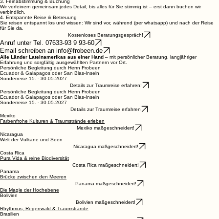
3. Feinabstimmung & Buchung
Wir verfeinern gemeinsam jedes Detail, bis alles für Sie stimmig ist – erst dann buchen wir
verbindlich.
4. Entspannte Reise & Betreuung
Sie reisen entspannt los und wissen: Wir sind vor, während (per whatsapp) und nach der Reise
für Sie da.
Kostenloses Beratungsgespräch!
Anruf unter Tel. 07633-93 9 93-60
Email schreiben an info@frobeen.de
Alle Länder Lateinamerikas aus einer Hand
– mit persönlicher Beratung, langjähriger
Erfahrung und sorgfältig ausgewählten Partnern vor Ort.
Persönliche
Begleitung
durch Herrn
Frobeen
Ecuador & Galapagos oder San Blas-Inseln
Sonderreise 15.
-
30
.05.2027
Details zur Traumreise erfahren!
Persönliche
Begleitung
durch Herrn
Frobeen
Ecuador & Galapagos oder San Blas-Inseln
Sonderreise 15.
-
30
.05.2027
Details zur Traumreise erfahren
Mexiko
Farbenfrohe Kulturen & Traumstrände erleben
Mexiko maßgeschneidert!
Nicaragua
Welt der Vulkane und Seen
Nicaragua maßgeschneidert!
Costa Rica
Pura Vida & reine Biodiversität
Costa Rica maßgeschneidert!
Panama
Brücke zwischen den Meeren
Panama maßgeschneidert!
Die Magie der Hochebene
Bolivien
Bolivien maßgeschneidert!
Rhythmus, Regenwald & Traumstrände
Brasilien