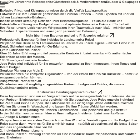
Drei Jahrzehnte Reiseexpertise
Gästefeedback & Medienreferenzen
Ecuador & Galapagos m
Home
Exklusive Privat- und Kleingruppenreisen durch die Vielfalt Lateinamerikas
Entwickeln Sie Ihre Fernreise gemeinsam mit Christian Frobeen – Ihrem Experten mit über 30
Jahren Lateinamerika-Erfahrung.
Inhalte unserer Beratung: Definition Ihrer Reiseschwerpunkte – Fokus auf Route und
Unterkünfte – Klärung von Budgetrahmen und optimaler Reisezeit – Fokus auf Sicherheit.
Ihre Reise, unsere Leidenschaft: Wir gestalten Ihren Traumurlaub nach Maß – mit höchster
Sicherheit, Expertenwissen und einer ganz persönlichen Betreuung.
Mehr über Ihren Experten und seine Philosophie erfahren
Professionelle Expertise für Ihre individuelle Lateinamerika-Reise!
Wir planen Ihre Reise nach Lateinamerika so, als wäre es unsere eigene – mit viel Liebe zum
Detail, Sicherheit und echter Vor-Ort-Erfahrung.
Echte Lateinamerika-Insider
Über 30 Jahre Erfahrung und tief verwurzelte Kontakte in Lateinamerika – für authentische
Erlebnisse abseits der Massen.
100 % maßgeschneiderte Routen
Jede Reise wird individuell für Sie entworfen – passend zu Ihren Interessen, Ihrem Tempo und
Ihrem Budget.
Sorglose Planung von A bis Z
Wir übernehmen die komplette Organisation – von der ersten Idee bis zur Rückreise – damit Sie
entspannt genießen können.
Ausgewählte Partner vor Ort
Wir arbeiten nur mit sorgfältig ausgewählten Partnern, Lodges und Guides, die unsere
Qualitätsansprüche teilen.
Kostenloses Beratungsgespräch buchen!
Diese Impressionen sind nur ein Vorgeschmack auf die außergewöhnlichen Erlebnisse, die wir
von Frobeen Erlebnisreisen ganz persönlich für Sie gestalten. Jede Reise entsteht individuell –
für Paare und kleine Gruppen, die Lateinamerika auf einzigartige Weise entdecken möchten.
Wählen Sie unten Ihr Wunschziel und lassen Sie Ihre Träume Wirklichkeit werden.
So läuft Ihre Reiseplanung mit Frobeen Erlebnisreisen – klar, persönlich und gut betreut.
In vier Schritten von der ersten Idee zu Ihrer maßgeschneiderten Lateinamerika-Reise:
1. Anfrage & Kennenlernen
Wir sprechen in einem ersten Gespräch über Ihre Wünsche, Vorstellungen und Ihr Budget. Ihre
Reise startet dann, wenn es für Sie terminlich passt – natürlich abgestimmt auf die beste Saison
und das angenehmste Klima vor Ort.
2. Individuelle Routenplanung
Auf Basis unserer Erfahrung entwerfen wir eine individuelle Route mit passenden Unterkünften
und Erlebnissen.