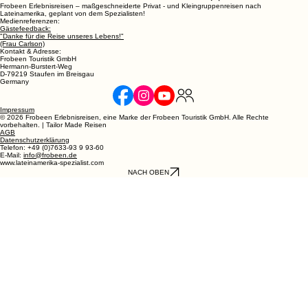
Frobeen Erlebnisreisen – maßgeschneiderte Privat - und Kleingruppenreisen nach
Lateinamerika, geplant von dem Spezialisten!
Medienreferenzen:
Gästefeedback:
"Danke für die Reise unseres Lebens!"
(Frau Carlson)
Kontakt & Adresse:
Frobeen Touristik GmbH
Hermann-Burstert-Weg
D-79219 Staufen im Breisgau
Germany
Impressum
© 2026 Frobeen Erlebnisreisen, eine Marke der Frobeen Touristik GmbH. Alle Rechte
vorbehalten. | Tailor Made Reisen
AGB
Datenschutzerklärung
Telefon: +49 (0)7633-93 9 93-60
E-Mail:
info@frobeen.de
www.lateinamerika-spezialist.com
NACH OBEN